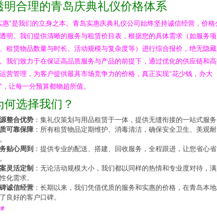
透明合理的青岛庆典礼仪价格体系
实惠”是我们的立身之本。青岛实惠庆典礼仪公司始终坚持诚信经营，价格
透明。我们提供清晰的服务与租赁价目表，根据您的具体需求（如服务项
、租赁物品数量与时长、活动规模与复杂度等）进行综合报价，绝无隐藏
。我们致力于在保证高品质服务与产品的前提下，通过优化的供应链和高
运营管理，为客户提供最具市场竞争力的价格，真正实现“花少钱，办大
”，让每一分预算都物超所值。
为何选择我们？
源整合优势
：集礼仪策划与用品租赁于一体，提供无缝衔接的一站式服务
质可靠保障
：所有租赁物品定期维护、消毒清洁，确保安全卫生、美观耐
。
务贴心周到
：提供专业的配送、搭建、回收服务，全程跟进，让您省心省
。
案灵活定制
：无论活动规模大小，我们都以同样的热情和专业度对待，满
性化需求。
碑诚信经营
：长期以来，我们凭借优质的服务和实惠的价格，在青岛本地
了良好的客户口碑。
##