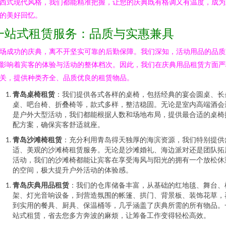
西式现代风格，我们都能精准把握，让您的庆典既有格调又有温度，成为
的美好回忆。
一站式租赁服务：品质与实惠兼具
场成功的庆典，离不开坚实可靠的后勤保障。我们深知，活动用品的品质
影响着宾客的体验与活动的整体档次。因此，我们在庆典用品租赁方面严
关，提供种类齐全、品质优良的租赁物品。
青岛桌椅租赁
：我们提供各式各样的桌椅，包括经典的宴会圆桌、长
桌、吧台椅、折叠椅等，款式多样，整洁稳固。无论是室内高端酒会
是户外大型活动，我们都能根据人数和场地布局，提供最合适的桌椅
配方案，确保宾客舒适就座。
青岛沙滩椅租赁
：充分利用青岛得天独厚的海滨资源，我们特别提供
适、美观的沙滩椅租赁服务。无论是沙滩婚礼、海边派对还是团队拓
活动，我们的沙滩椅都能让宾客在享受海风与阳光的拥有一个放松休
的空间，极大提升户外活动的体验感。
青岛庆典用品租赁
：我们的仓库储备丰富，从基础的红地毯、舞台、
架、灯光音响设备，到营造氛围的帐篷、拱门、背景板、装饰花草，
到实用的餐具、厨具、保温桶等，几乎涵盖了庆典所需的所有物品。
站式租赁，省去您多方奔波的麻烦，让筹备工作变得轻松高效。